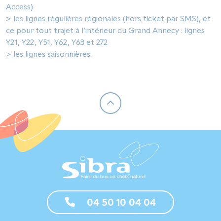
Access)
> les lignes régulières régionales (hors ticket par SMS), et
ce pour tout trajet à l’intérieur du Grand Annecy : lignes
Y21, Y22, Y51, Y62, Y63 et 272
> les lignes saisonnières.
04 50 10 04 04