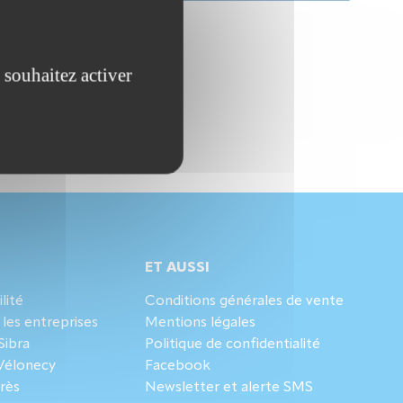
 souhaitez activer
ET AUSSI
lité
Conditions générales de vente
es entreprises
Mentions légales
Sibra
Politique de confidentialité
 Vélonecy
Facebook
rès
Newsletter et alerte SMS