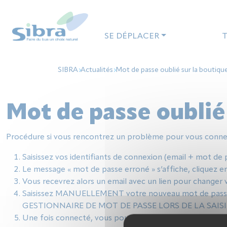
Panneau de gestion des cookies
SE DÉPLACER
T
SIBRA
Actualités
Mot de passe oublié sur la boutique
Mot de passe oublié 
Procédure si vous rencontrez un problème pour vous connecte
Saisissez vos identifiants de connexion (email + mot de 
Le message « mot de passe erroné » s’affiche, cliquez en
Vous recevrez alors un email avec un lien pour changer 
Saisissez MANUELLEMENT votre nouveau mot de passe l
GESTIONNAIRE DE MOT DE PASSE LORS DE LA SAI
Une fois connecté, vous pouvez enregistrer le nouveau