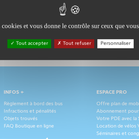
es cookies et vous donne le contrôle sur ceux que vous
Tout accepter
Tout refuser
Personnaliser
INFOS +
ESPACE PRO
Règlement à bord des bus
Offre plan de mobi
Infractions et pénalités
Abonnement pour l
Objets trouvés
Votre PDE avec la 
FAQ Boutique en ligne
Location de vélos
Séminaires et cong