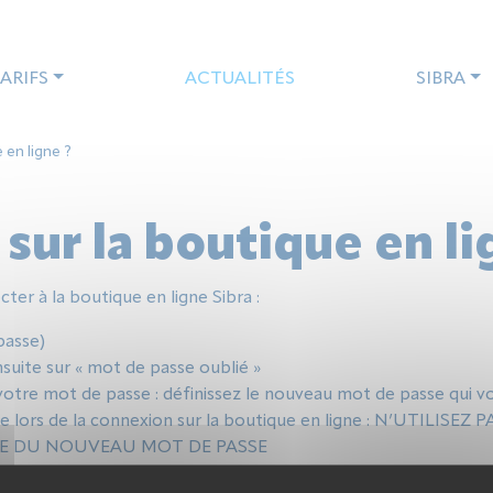
ARIFS
ACTUALITÉS
SIBRA
 en ligne ?
sur la boutique en li
r à la boutique en ligne Sibra :
passe)
suite sur « mot de passe oublié »
votre mot de passe : définissez le nouveau mot de passe qui v
ors de la connexion sur la boutique en ligne : N’UTILISEZ
SIE DU NOUVEAU MOT DE PASSE
 mot de passe dans votre gestionnaire de mot de passe.