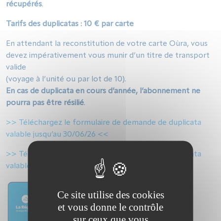
récupérés
.
Tarifs des duplicatas : 10 € par carte
En attendant la reconstitution de votre carte Oùra, vous
devez impérativement vous munir d’un titre de transport
valide
(voyage à l’unité ou par lot de 10).
En cas de duplicata en cours d’année, l’abonnement ne
pourra pas être résilié
.
>> Téléchargez le formulaire de demande de duplicata
valable jusqu’au 30/06/26 <<
>> Téléchargez le formulaire de demande de duplicata
valable à partir du 01/07/26 <<
Ce site utilise des cookies
et vous donne le contrôle
sur ceux que vous