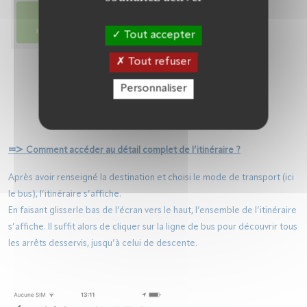
Tout accepter
Tout refuser
Personnaliser
=>
Comment accéder au détail complet de l’itinéraire ?
Après avoir renseigné la destination et choisi le mode de transport (ici
le bus), l’itinéraire s’affiche.
En faisant glisserle bas de l’écran vers le haut, l’ensemble de l’itinéraire
s’affiche. Il suffit alors de cliquer sur la ligne de bus pour découvrir tous
les arrêts desservis, jusqu’à celui de descente.