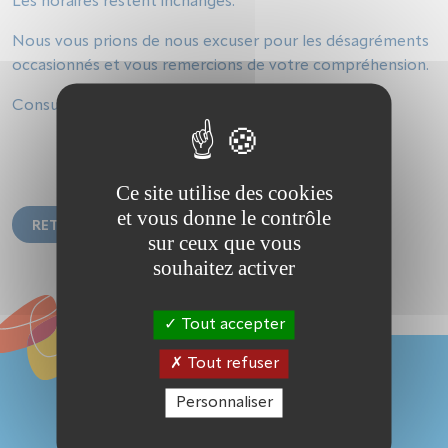
Les horaires restent inchangés.
Nous vous prions de nous excuser pour les désagréments
occasionnés et vous remercions de votre compréhension.
Consultez le plan :
2_Pringy_janvier2026
Ce site utilise des cookies
et vous donne le contrôle
RETOUR À LA LISTE DES INFOS TRAFIC
sur ceux que vous
souhaitez activer
Tout accepter
Tout refuser
Personnaliser