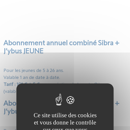
Abonnement annuel combiné Sibra +
J’ybus JEUNE
Pour les jeunes de 5 à 26 ans.
Valable 1 an de date à date.
Tarif : 101 € + 5 €
pour création de la carte Oùra
(valable 8 ans).
Abonnement annuel combiné Sibra +
J’ybus SENIOR
Ce site utilise des cookies
et vous donne le contrôle
sur ceux que vous